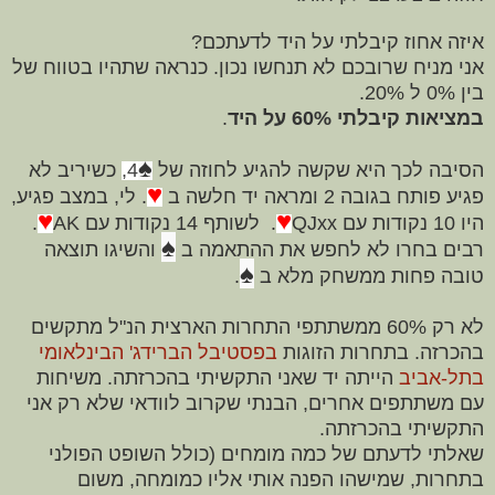
איזה אחוז קיבלתי על היד לדעתכם?
אני מניח שרובכם לא תנחשו נכון. כנראה שתהיו בטווח של
בין 0% ל 20%.
במציאות קיבלתי 60% על היד
.
♠
הסיבה לכך היא שקשה להגיע לחוזה של
4,
כשיריב לא
♥
פגיע פותח בגובה 2 ומראה יד חלשה ב
. לי, במצב פגיע,
♥
♥
היו 10 נקודות עם QJxx
. לשותף 14 נקודות עם
AK
.
♠
רבים בחרו לא לחפש את ההתאמה ב
והשיגו תוצאה
♠
טובה פחות ממשחק מלא ב
.
לא רק 60% ממשתתפי התחרות הארצית הנ"ל מתקשים
בהכרזה. בתחרות הזוגות
בפסטיבל הברידג' הבינלאומי
בתל-אביב
הייתה יד שאני התקשיתי בהכרזתה. משיחות
עם משתתפים אחרים, הבנתי שקרוב לוודאי שלא רק אני
התקשיתי בהכרזתה.
שאלתי לדעתם של כמה מומחים (כולל השופט הפולני
בתחרות, שמישהו הפנה אותי אליו כמומחה, משום