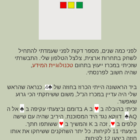
לפני כמה שנים, מספר דקות לפני שעמדתי להתחיל
לשחק בתחרות ארצית, צלצל הטלפון שלי. התבשרתי
שזכיתי במכרז ייעוץ בתחום
טכנולוגיית המידע
,
שהיה
חשוב לפרנסתי.
♠
ביד הראשונה הייתי הכרוז בחוזה של
4
. כנראה שהראש
שלי היה עדיין במכרז הנ"ל, משום ששיחקתי הכי גרוע
שאפשר.
♠
♥
זכיתי בהובלה ב
ב A בדומם וביצעתי עקיפה ב
אל ה
♠
AQ
דווקא נגד היד המסוכנת. היריב שהיה עם שישה
♥
♥
קלפים ב
, זכה ב K והמשיך ב
ששותפו חתך.
ביצעתי 11 לקיחות. כל יתר השחקנים ששיחקו את אותו
חוזה ביצעו 12 לקיחות.